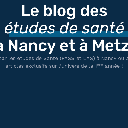
Le blog des
études de santé
à Nancy et à Metz
 par les études de Santé (PASS et LAS) à Nancy ou
ère
articles exclusifs sur l’univers de la 1
année !