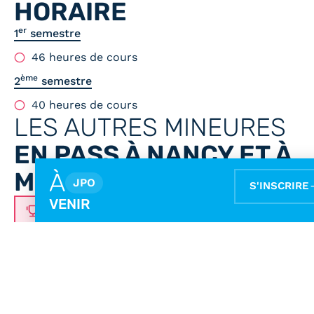
HORAIRE
er
1
semestre
46 heures de cours
ème
2
semestre
40 heures de cours
LES AUTRES MINEURES
EN PASS À NANCY ET À
METZ
À
JPO
S'INSCRIRE
VENIR
STAPS
Sciences
Droit
Sciences
Chimie
Économie
Physiqu
Inf
pour la
de la Vie
Santé